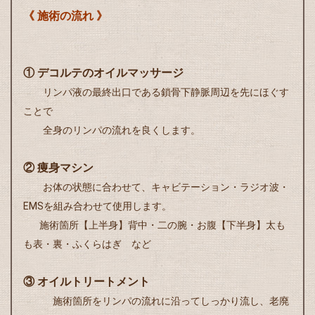
《 施術の流れ 》
① デコルテのオイルマッサージ
リンパ液の最終出口である鎖骨下静脈周辺を先にほぐす
ことで
全身のリンパの流れを良くします。
② 痩身マシン
お体の状態に合わせて、キャビテーション・ラジオ波・
EMSを
組み合わせて使用します。
施術箇所【上半身】背中・二の腕・お腹【下半身】太も
も表・裏・ふくらはぎ など
③ オイルトリートメント
施術箇所をリンパの流れに沿ってしっかり流し、老廃